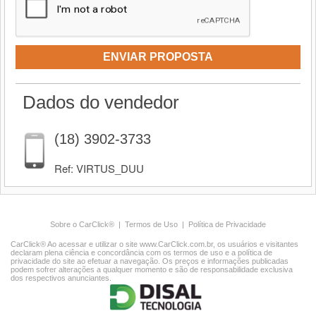
ENVIAR PROPOSTA
Dados do vendedor
(18) 3902-3733
Ref: VIRTUS_DUU
Sobre o CarClick®
|
Termos de Uso
|
Política de Privacidade
CarClick® Ao acessar e utilizar o site www.CarClick.com.br, os usuários e visitantes
declaram plena ciência e concordância com os termos de uso e a política de
privacidade do site ao efetuar a navegação. Os preços e informações publicadas
podem sofrer alterações a qualquer momento e são de responsabilidade exclusiva
dos respectivos anunciantes.