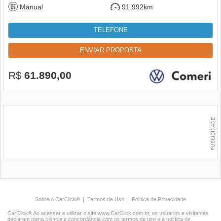
Manual
91.992km
TELEFONE
ENVIAR PROPOSTA
R$
61.890,00
Sobre o CarClick®
|
Termos de Uso
|
Política de Privacidade
CarClick® Ao acessar e utilizar o site www.CarClick.com.br, os usuários e visitantes
declaram plena ciência e concordância com os termos de uso e a política de