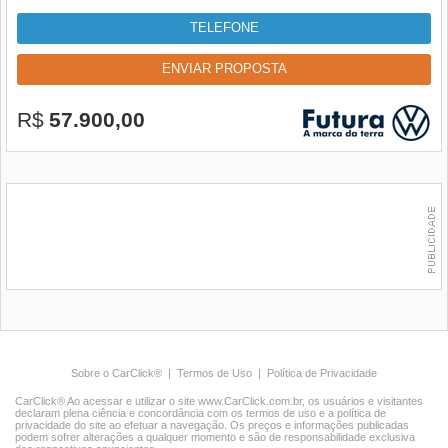
TELEFONE
ENVIAR PROPOSTA
R$
57.900,00
Sobre o CarClick®
|
Termos de Uso
|
Política de Privacidade
CarClick® Ao acessar e utilizar o site www.CarClick.com.br, os usuários e visitantes
declaram plena ciência e concordância com os termos de uso e a política de
privacidade do site ao efetuar a navegação. Os preços e informações publicadas
podem sofrer alterações a qualquer momento e são de responsabilidade exclusiva