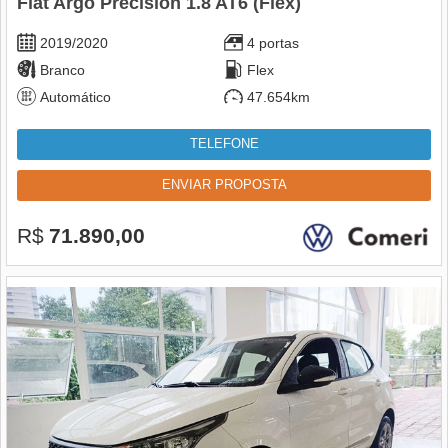
Fiat Argo Precision 1.8 AT6 (Flex)
2019/2020
4 portas
Branco
Flex
Automático
47.654km
TELEFONE
ENVIAR PROPOSTA
R$
71.890,00