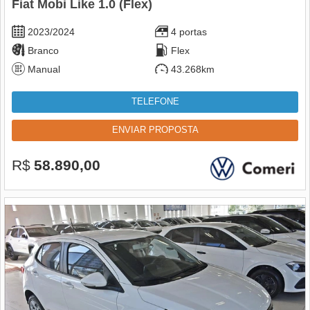
Fiat Mobi Like 1.0 (Flex)
2023/2024
4 portas
Branco
Flex
Manual
43.268km
TELEFONE
ENVIAR PROPOSTA
R$
58.890,00