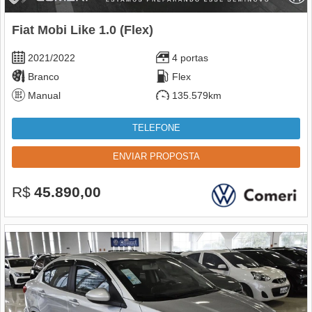
Fiat Mobi Like 1.0 (Flex)
2021/2022
4 portas
Branco
Flex
Manual
135.579km
TELEFONE
ENVIAR PROPOSTA
R$
45.890,00