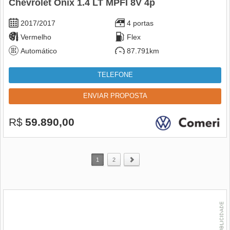
Chevrolet Onix 1.4 LT MPFI 8V 4p
2017/2017
4 portas
Vermelho
Flex
Automático
87.791km
TELEFONE
ENVIAR PROPOSTA
R$
59.890,00
1
2